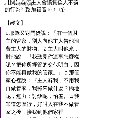
【問】為何主人會讚賞僕人不義
Advent 待降節期
的行為? (路加福音16:1-13)
【經文】
1 耶穌又對門徒說：「有一個財
主的管家，別人向他主人告他浪
費主人的財物。 2 主人叫他來，
對他說：『我聽見你這事怎麼樣
呢？把你所經管的交代明白，因
你不能再做我的管家。』 3 那管
家心裡說：『主人辭我，不用我
再做管家，我將來做什麼？鋤地
呢，無力；討飯呢，怕羞。 4 我
知道怎麼行，好叫人在我不做管
家之後，接我到他們家裡