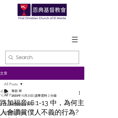
文章
All Posts
敬歆 韓
All Posts
2023年10月20日
讀畢需時 2 分鐘
路加福音16:1-13 中，為何主
主日週報報告事項
人會讚賞僕人不義的行為?
聖經問題簡答