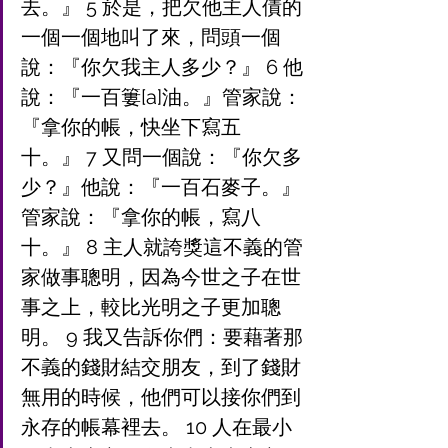
去。』 5 於是，把欠他主人債的
一個一個地叫了來，問頭一個
說：『你欠我主人多少？』 6 他
說：『一百簍[a]油。』管家說：
『拿你的帳，快坐下寫五
十。』 7 又問一個說：『你欠多
少？』他說：『一百石麥子。』
管家說：『拿你的帳，寫八
十。』 8 主人就誇獎這不義的管
家做事聰明，因為今世之子在世
事之上，較比光明之子更加聰
明。 9 我又告訴你們：要藉著那
不義的錢財結交朋友，到了錢財
無用的時候，他們可以接你們到
永存的帳幕裡去。 10 人在最小