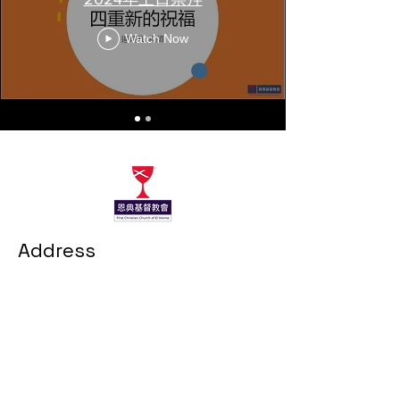
Watch Now
Address
11025 Lambert Ave
El Monte, CA 91731
Contact info
+1 (626) 758-1060